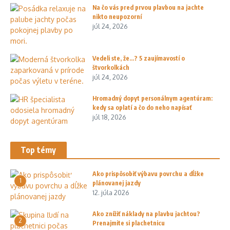
Na čo vás pred prvou plavbou na jachte
nikto neupozorní
júl 24, 2026
Vedeli ste, že…? 5 zaujímavostí o
štvorkolkách
júl 24, 2026
Hromadný dopyt personálnym agentúram:
kedy sa oplatí a čo do neho napísať
júl 18, 2026
Top témy
Ako prispôsobiť výbavu povrchu a dĺžke
1
plánovanej jazdy
12. júla 2026
Ako znížiť náklady na plavbu jachtou?
2
Prenajmite si plachetnicu