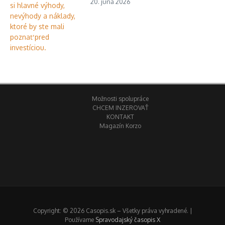
20. júna 2026
Možnosti spolupráce
CHCEM INZEROVAŤ
KONTAKT
Magazín Korzo
Copyright: © 2026 Casopis.sk – Všetky práva vyhradené. |
Používame
Spravodajský časopis X