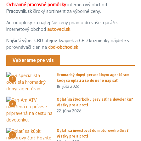
Ochranné pracovné pomôcky
internetový obchod
Pracovnik.sk
široký sortiment za výborné ceny.
Autodoplnky za najlepšie ceny priamo do vašej garáže.
Internetový obchod
autoveci.sk
Najširší výber CBD olejov, kvapiek a CBD kozmetiky nájdete v
porovnávači cien na
cbd-obchod.sk
Vyberáme pre vás
Hromadný dopyt personálnym agentúram:
1
kedy sa oplatí a čo do neho napísať
18. júla 2026
Oplatí sa štvorkolku previesť na dovolenku?
2
Všetky pre a proti
22. júna 2026
Oplatí sa investovať do motorového člna?
3
Všetky pre a proti