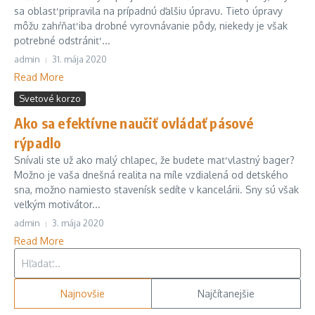
sa oblasť pripravila na prípadnú ďalšiu úpravu. Tieto úpravy
môžu zahŕňať iba drobné vyrovnávanie pôdy, niekedy je však
potrebné odstrániť ...
admin
31. mája 2020
Read More
Svetové korzo
Ako sa efektívne naučiť ovládať pásové
rýpadlo
Snívali ste už ako malý chlapec, že budete mať vlastný bager?
Možno je vaša dnešná realita na míle vzdialená od detského
sna, možno namiesto stavenísk sedíte v kancelárii. Sny sú však
veľkým motivátor...
admin
3. mája 2020
Read More
Hľadať:
Najnovšie
Najčítanejšie