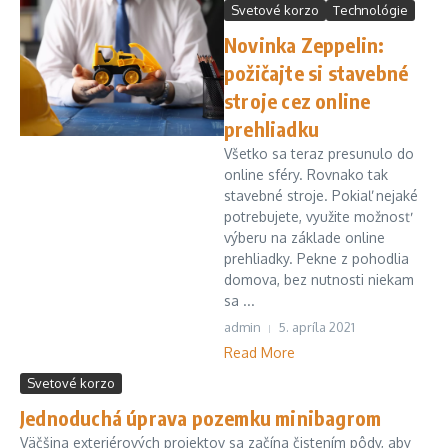
Svetové korzo
Technológie
Novinka Zeppelin:
požičajte si stavebné
stroje cez online
prehliadku
Všetko sa teraz presunulo do
online sféry. Rovnako tak
stavebné stroje. Pokiaľ nejaké
potrebujete, využite možnosť
výberu na základe online
prehliadky. Pekne z pohodlia
domova, bez nutnosti niekam
sa ...
admin
5. apríla 2021
Read More
Svetové korzo
Jednoduchá úprava pozemku minibagrom
Väčšina exteriérových projektov sa začína čistením pôdy, aby