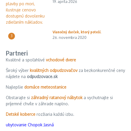
19. apríla 2026
Vianočný darček, ktorý poteší.
3
26. novembra 2020
Partneri
Kvalitné a spoľahlivé
vchodové dvere
Široký výber
kvalitných odpudzovačov
za bezkonkurenčné ceny
nájdete na
odpudzovace.sk
Najlepšie
domáce meteostanice
Obstarajte si
záhradný ratanový nábytok
a vychutnajte si
príjemné chvíle v záhrade naplno.
Detské koberce
rozžiaria každú izbu.
ubytovanie Chopok Jasná