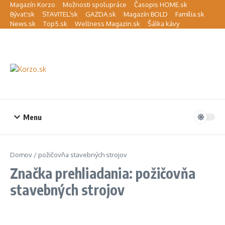
Preskočiť na obsah
Magazín Korzo
Možnosti spolupráce
Časopis HOME.sk
Bývať.sk
STAVITEĽ.sk
GAZDA.sk
Magazín BOLD
Família.sk
News.sk
Top5.sk
Wellness Magazin.sk
Šálka kávy
Menu
Domov
/
požičovňa stavebných strojov
Značka prehliadania: požičovňa
stavebných strojov