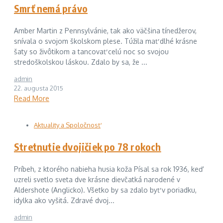
Smrť nemá právo
Amber Martin z Pennsylvánie, tak ako väčšina tínedžerov,
snívala o svojom školskom plese. Túžila mať dlhé krásne
šaty so živôtikom a tancovať celú noc so svojou
stredoškolskou láskou. Zdalo by sa, že ...
admin
22. augusta 2015
Read More
Aktuality a Spoločnosť
Stretnutie dvojičiek po 78 rokoch
Príbeh, z ktorého nabieha husia koža Písal sa rok 1936, keď
uzreli svetlo sveta dve krásne dievčatká narodené v
Aldershote (Anglicko). Všetko by sa zdalo byť v poriadku,
idylka ako vyšitá. Zdravé dvoj...
admin