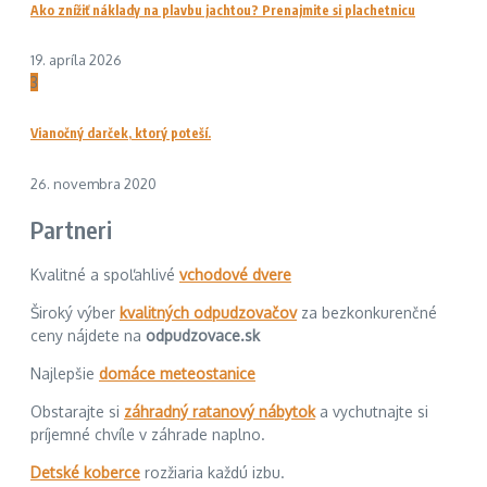
Ako znížiť náklady na plavbu jachtou? Prenajmite si plachetnicu
19. apríla 2026
3
Vianočný darček, ktorý poteší.
26. novembra 2020
Partneri
Kvalitné a spoľahlivé
vchodové dvere
Široký výber
kvalitných odpudzovačov
za bezkonkurenčné
ceny nájdete na
odpudzovace.sk
Najlepšie
domáce meteostanice
Obstarajte si
záhradný ratanový nábytok
a vychutnajte si
príjemné chvíle v záhrade naplno.
Detské koberce
rozžiaria každú izbu.