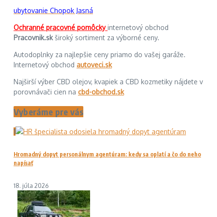
ubytovanie Chopok Jasná
Ochranné pracovné pomôcky
internetový obchod
Pracovnik.sk
široký sortiment za výborné ceny.
Autodoplnky za najlepšie ceny priamo do vašej garáže.
Internetový obchod
autoveci.sk
Najširší výber CBD olejov, kvapiek a CBD kozmetiky nájdete v
porovnávači cien na
cbd-obchod.sk
Vyberáme pre vás
1
Hromadný dopyt personálnym agentúram: kedy sa oplatí a čo do neho
napísať
18. júla 2026