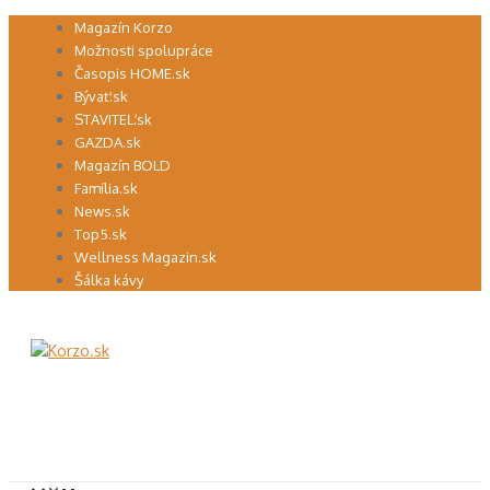
Preskočiť
Magazín Korzo
na
Možnosti spolupráce
obsah
Časopis HOME.sk
Bývať.sk
STAVITEĽ.sk
GAZDA.sk
Magazín BOLD
Família.sk
News.sk
Top5.sk
Wellness Magazin.sk
Šálka kávy