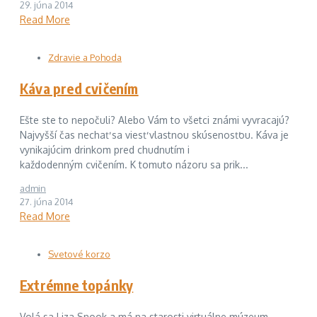
29. júna 2014
Read More
Zdravie a Pohoda
Káva pred cvičením
Ešte ste to nepočuli? Alebo Vám to všetci známi vyvracajú?
Najvyšší čas nechať sa viesť vlastnou skúsenosťou. Káva je
vynikajúcim drinkom pred chudnutím i
každodenným cvičením. K tomuto názoru sa prik...
admin
27. júna 2014
Read More
Svetové korzo
Extrémne topánky
Volá sa Liza Snook a má na starosti virtuálne múzeum