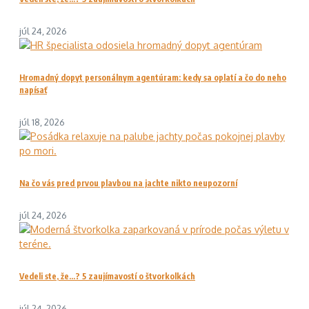
júl 24, 2026
Hromadný dopyt personálnym agentúram: kedy sa oplatí a čo do neho
napísať
júl 18, 2026
Na čo vás pred prvou plavbou na jachte nikto neupozorní
júl 24, 2026
Vedeli ste, že…? 5 zaujímavostí o štvorkolkách
júl 24, 2026