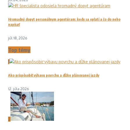
Hromadný dopyt personálnym agentúram: kedy sa oplatí a čo do neho
napísať
júl 18, 2026
Top témy
1
Ako prispôsobiť výbavu povrchu a dĺžke plánovanej jazdy
12. júla 2026
2