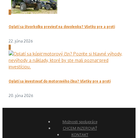
2
Oplatí sa štvorkolku previesť na dovolenku? Všetky pre a proti
22. júna 2026
3
Oplatí sa investovať do motorového člna? Všetky pre a proti
20. júna 2026
Možnosti spolupráce
CHCEM INZEROVAŤ
KONTAKT