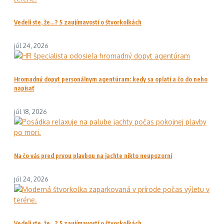
Vedeli ste, že…? 5 zaujímavostí o štvorkolkách
júl 24, 2026
Hromadný dopyt personálnym agentúram: kedy sa oplatí a čo do neho
napísať
júl 18, 2026
Na čo vás pred prvou plavbou na jachte nikto neupozorní
júl 24, 2026
Vedeli ste, že…? 5 zaujímavostí o štvorkolkách