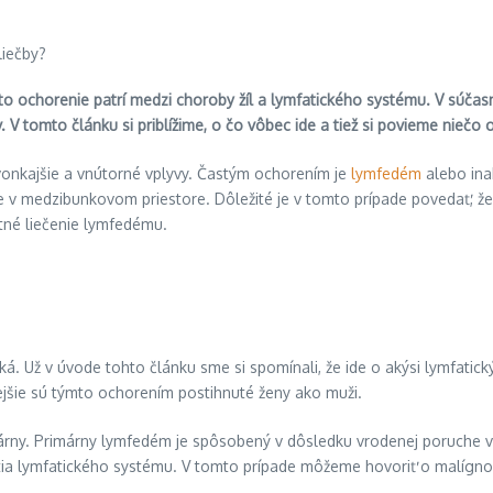
ochorenie patrí medzi choroby žíl a lymfatického systému. V súčasno
 V tomto článku si priblížime, o čo vôbec ide a tiež si povieme niečo 
vonkajšie a vnútorné vplyvy. Častým ochorením je
lymfedém
alebo ina
e v medzibunkovom priestore. Dôležité je v tomto prípade povedať, že 
tné liečenie lymfedému.
. Už v úvode tohto článku sme si spomínali, že ide o akýsi lymfatický
ejšie sú týmto ochorením postihnuté ženy ako muži.
rny. Primárny lymfedém je spôsobený v dôsledku vrodenej poruche vý
ia lymfatického systému. V tomto prípade môžeme hovoriť o malíg