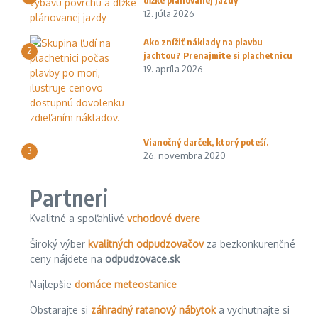
12. júla 2026
Ako znížiť náklady na plavbu
2
jachtou? Prenajmite si plachetnicu
19. apríla 2026
Vianočný darček, ktorý poteší.
3
26. novembra 2020
Partneri
Kvalitné a spoľahlivé
vchodové dvere
Široký výber
kvalitných odpudzovačov
za bezkonkurenčné
ceny nájdete na
odpudzovace.sk
Najlepšie
domáce meteostanice
Obstarajte si
záhradný ratanový nábytok
a vychutnajte si