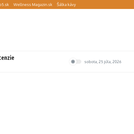
p5.sk
Wellness Magazin.sk
Šálka kávy
cenzie
sobota, 25 júla, 2026