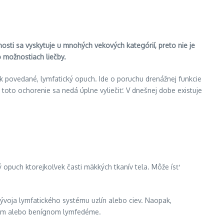
sti sa vyskytuje u mnohých vekových kategórií, preto nie je
o možnostiach liečby.
k povedané, lymfatický opuch. Ide o poruchu drenážnej funkcie
toto ochorenie sa nedá úplne vyliečiť. V dnešnej dobe existuje
 opuch ktorejkoľvek časti mäkkých tkanív tela. Môže ísť
voja lymfatického systému uzlín alebo ciev. Naopak,
nom alebo benígnom lymfedéme.