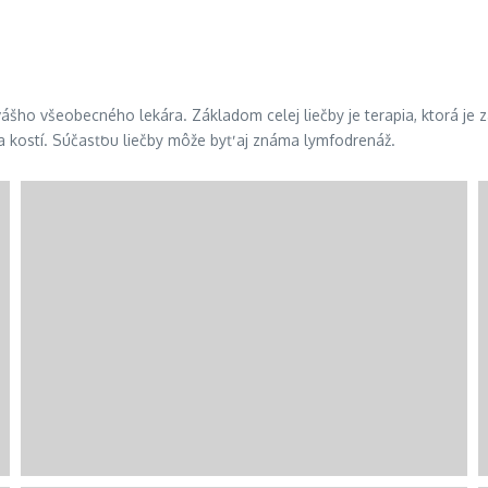
vášho všeobecného lekára. Základom celej liečby je terapia, ktorá j
 a kostí. Súčasťou liečby môže byť aj známa lymfodrenáž.