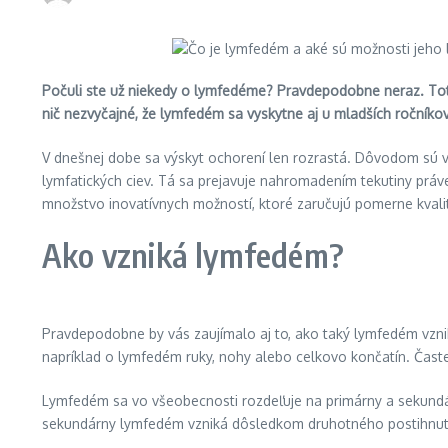
Počuli ste už niekedy o lymfedéme? Pravdepodobne neraz. Toto 
nič nezvyčajné, že lymfedém sa vyskytne aj u mladších ročníkov.
V dnešnej dobe sa výskyt ochorení len rozrastá. Dôvodom sú 
lymfatických ciev. Tá sa prejavuje nahromadením tekutiny práv
množstvo inovatívnych možností, ktoré zaručujú pomerne kvali
Ako vzniká lymfedém?
Pravdepodobne by vás zaujímalo aj to, ako taký lymfedém vzniká
napríklad o lymfedém ruky, nohy alebo celkovo končatín. Čast
Lymfedém sa vo všeobecnosti rozdeľuje na primárny a sekundá
sekundárny lymfedém vzniká dôsledkom druhotného postihnut