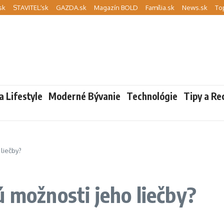
sk
STAVITEĽ.sk
GAZDA.sk
Magazín BOLD
Família.sk
News.sk
To
a Lifestyle
Moderné Bývanie
Technológie
Tipy a Re
liečby?
ú možnosti jeho liečby?