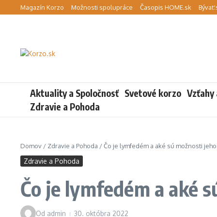
Preskočiť na obsah
Magazín Korzo
Možnosti spolupráce
Časopis HOME.sk
Bývať.
Aktuality a Spoločnosť
Svetové korzo
Vzťahy 
Zdravie a Pohoda
Domov
/
Zdravie a Pohoda
/
Čo je lymfedém a aké sú možnosti jeho 
Zdravie a Pohoda
Čo je lymfedém a aké s
Od
admin
30. októbra 2022