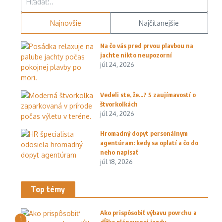
Najnovšie
Najčítanejšie
Na čo vás pred prvou plavbou na
jachte nikto neupozorní
júl 24, 2026
Vedeli ste, že…? 5 zaujímavostí o
štvorkolkách
júl 24, 2026
Hromadný dopyt personálnym
agentúram: kedy sa oplatí a čo do
neho napísať
júl 18, 2026
Top témy
Ako prispôsobiť výbavu povrchu a
1
dĺžke plánovanej jazdy