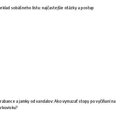
eklad sobášneho listu: najčastejšie otázky a postup
rabance a jamky od vandalov: Ako vymazať stopy po vyčíňaní na
rkovisku?