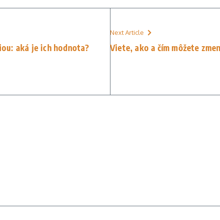
Next Article
ciou: aká je ich hodnota?
Viete, ako a čím môžete zme