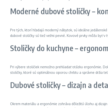
Moderné dubové stoličky – ko
Pre tých, ktorí hľadajú moderný nábytok, sú ideálne jedálensk
dubové stoličky sú tiež veľmi pevné. Kovové prvky môžu byť v tv
Stoličky do kuchyne – ergonom
Pri výbere stoličiek nemožno prehliadať otázku ergonómie. Do
stoličky, ktoré sú optimálnou oporou chrbtu a správne držia te
Dubové stoličky – dizajn a deta
Okrem materiálu a ergonómie zohráva dôležitú úlohu aj dizajn p