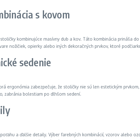
mbinácia s kovom
é stoličky kombinujúce masívny dub a kov. Táto kombinácia prináša d
are nožičiek, opierky alebo iných dekoračných prvkov, ktoré podčiarkn
ické sedenie
brá ergonómia zabezpečuje, že stoličky nie sú len estetickým prvko
lo, zabránia bolestiam po dlhšom sedení.
ily
oťahu a ďalšie detaily. Výber farebných kombinácií, vzorov alebo ozd