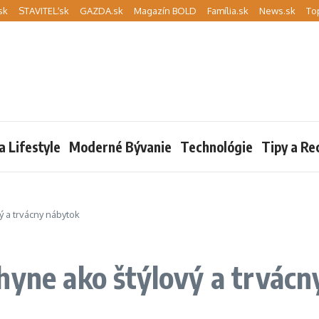
sk
STAVITEĽ.sk
GAZDA.sk
Magazín BOLD
Família.sk
News.sk
To
a Lifestyle
Moderné Bývanie
Technológie
Tipy a Re
ý a trvácny nábytok
hyne ako štýlový a trvác