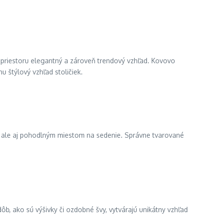
o priestoru elegantný a zároveň trendový vzhľad. Kovovo
u štýlový vzhľad stoličiek.
m, ale aj pohodlným miestom na sedenie. Správne tvarované
ôb, ako sú výšivky či ozdobné švy, vytvárajú unikátny vzhľad