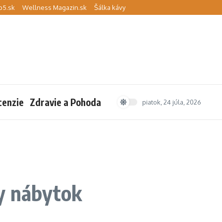
p5.sk
Wellness Magazin.sk
Šálka kávy
cenzie
Zdravie a Pohoda
piatok, 24 júla, 2026
ny nábytok