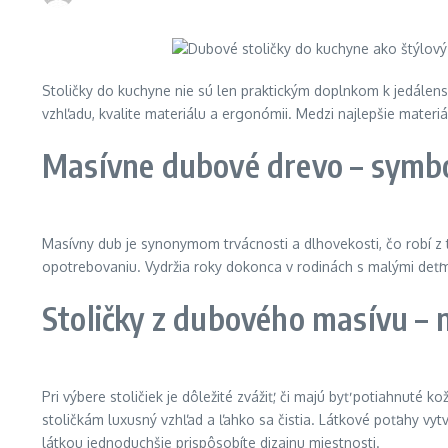
Stoličky do kuchyne nie sú len praktickým doplnkom k jedálensk
vzhľadu, kvalite materiálu a ergonómii. Medzi najlepšie materi
Masívne dubové drevo – symbol
Masívny dub je synonymom trvácnosti a dlhovekosti, čo robí z 
opotrebovaniu. Vydržia roky dokonca v rodinách s malými deťmi
Stoličky z dubového masívu – 
Pri výbere stoličiek je dôležité zvážiť, či majú byť potiahnut
stoličkám luxusný vzhľad a ľahko sa čistia. Látkové poťahy vyt
látkou jednoduchšie prispôsobíte dizajnu miestnosti.