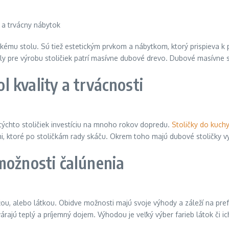
ému stolu. Sú tiež estetickým prvkom a nábytkom, ktorý prispieva k p
ály pre výrobu stoličiek patrí masívne dubové drevo. Dubové masívne st
 kvality a trvácnosti
týchto stoličiek investíciu na mnoho rokov dopredu.
Stoličky do kuch
, ktoré po stoličkám rady skáču. Okrem toho majú dubové stoličky vyš
možnosti čalúnenia
é kožou, alebo látkou. Obidve možnosti majú svoje výhody a záleží na p
várajú teplý a príjemný dojem. Výhodou je veľký výber farieb látok či