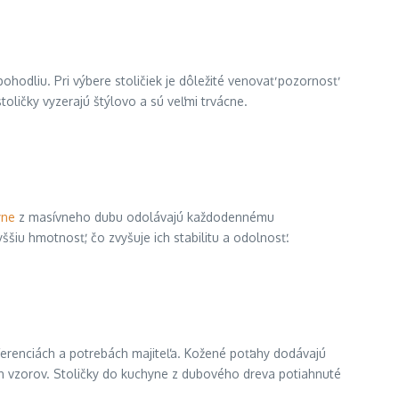
ohodliu. Pri výbere stoličiek je dôležité venovať pozornosť
oličky vyzerajú štýlovo a sú veľmi trvácne.
yne
z masívneho dubu odolávajú každodennému
šiu hmotnosť, čo zvyšuje ich stabilitu a odolnosť.
referenciách a potrebách majiteľa. Kožené poťahy dodávajú
 ich vzorov. Stoličky do kuchyne z dubového dreva potiahnuté