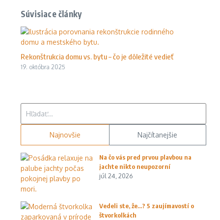
Súvisiace články
Rekonštrukcia domu vs. bytu – čo je dôležité vedieť
19. októbra 2025
Hľadať:
Najnovšie
Najčítanejšie
Na čo vás pred prvou plavbou na
jachte nikto neupozorní
júl 24, 2026
Vedeli ste, že…? 5 zaujímavostí o
štvorkolkách