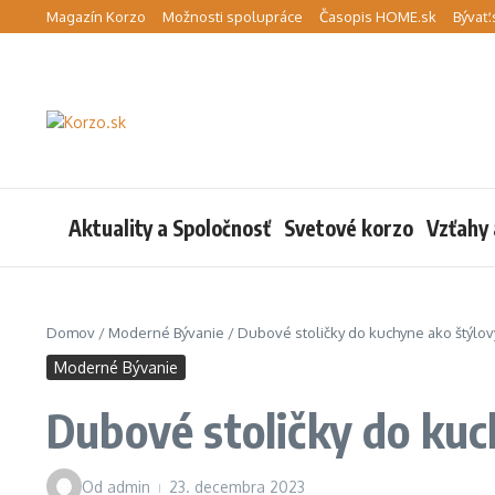
Preskočiť na obsah
Magazín Korzo
Možnosti spolupráce
Časopis HOME.sk
Bývať.
Aktuality a Spoločnosť
Svetové korzo
Vzťahy 
Domov
/
Moderné Bývanie
/
Dubové stoličky do kuchyne ako štýlov
Moderné Bývanie
Dubové stoličky do kuc
Od
admin
23. decembra 2023