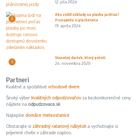
12. júla 2026
Ako znížiť náklady na plavbu jachtou?
2
Prenajmite si plachetnicu
19. apríla 2026
Vianočný darček, ktorý poteší.
3
26. novembra 2020
Partneri
Kvalitné a spoľahlivé
vchodové dvere
Široký výber
kvalitných odpudzovačov
za bezkonkurenčné ceny
nájdete na
odpudzovace.sk
Najlepšie
domáce meteostanice
Obstarajte si
záhradný ratanový nábytok
a vychutnajte si
príjemné chvíle v záhrade naplno.