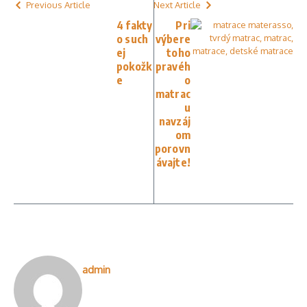
Previous Article
Next Article
4 fakty
Pri
o such
výbere
ej
toho
pokožk
pravéh
e
o
matrac
u
navzáj
om
porovn
ávajte!
admin