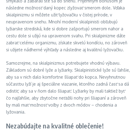
šmýkalo a zabárali ste sa do snehu. Príjemným bonusom je
následne možnosť daný kopec zlyžovať smerom dole. Vďaka
skialpinizmu si môžete užiť lyžovačku v čistej prírode, v
neupravenom snehu. Mnohí moderní skialpinisti obľubujú
lyžiarske strediská, kde si dobre zašportujú smerom nahor a
cestu dole si užijú na upravenom svahu. Pri skialpinizme dáte
zabrať celému organizmu, získate skvelú kondíciu, no zároveň
si užijete nádherné výhľady a následne aj kvalitnú lyžovačku.
Samozrejme, na skialpinizmus potrebujete vhodnú výbavu.
Základom sú dobré lyže a lyžiarky. Skialpinistické lyže sú ľahšie,
aby sa v nich dalo komfortne šliapať do kopca. Nevyhnutnou
súčasťou lyží je aj špeciálne viazanie, ktorého zadná časť sa dá
odistiť, aby sa v ňom dalo šliapať. Lyžiarky by mali taktiež byť
čo najľahšie, aby zbytočne neťažili nohy pri šliapaní a zároveň
by mali mať možnosť voľby z dvoch módov – chodenia a
lyžovania.
Nezabúdajte na kvalitné oblečenie!