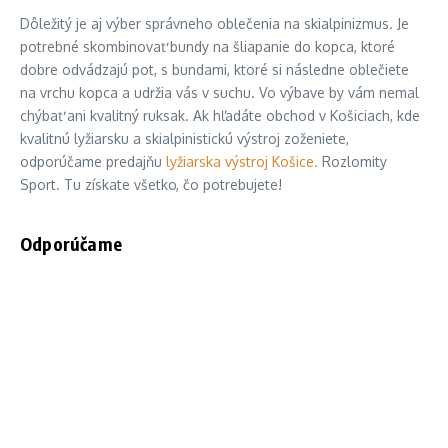
Dôležitý je aj výber správneho oblečenia na skialpinizmus. Je
potrebné skombinovať bundy na šliapanie do kopca, ktoré
dobre odvádzajú pot, s bundami, ktoré si následne oblečiete
na vrchu kopca a udržia vás v suchu. Vo výbave by vám nemal
chýbať ani kvalitný ruksak. Ak hľadáte obchod v Košiciach, kde
kvalitnú lyžiarsku a skialpinistickú výstroj zoženiete,
odporúčame predajňu
lyžiarska výstroj Košice.
Rozlomity
Sport. Tu získate všetko, čo potrebujete!
Odporúčame