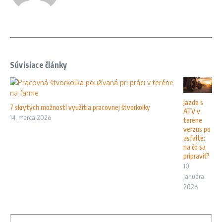
Súvisiace články
Jazda s
7 skrytých možností využitia pracovnej štvorkolky
ATV v
14. marca 2026
teréne
verzus po
asfalte:
na čo sa
pripraviť?
10.
januára
2026
Hľadať: