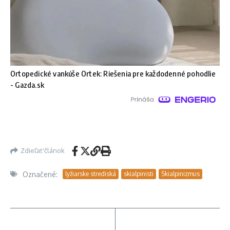
Ortopedické vankúše Ortek: Riešenia pre každodenné pohodlie
- Gazda.sk
Zdieľať článok
Označené:
lyžiarske strediská
skialpinisti
Skialpinizmus