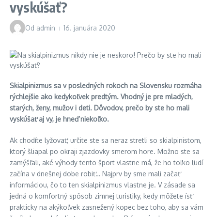
vyskúšať?
Od
admin
16. januára 2020
Skialpinizmus sa v posledných rokoch na Slovensku rozmáha
rýchlejšie ako kedykoľvek predtým. Vhodný je pre mladých,
starých, ženy, mužov i deti. Dôvodov, prečo by ste ho mali
vyskúšať aj vy, je hneď niekoľko.
Ak chodíte lyžovať, určite ste sa neraz stretli so skialpinistom,
ktorý šliapal po okraji zjazdovky smerom hore. Možno ste sa
zamýšľali, aké výhody tento šport vlastne má, že ho toľko ľudí
začína v dnešnej dobe robiť… Najprv by sme mali začať
informáciou, čo to ten skialpinizmus vlastne je. V zásade sa
jedná o komfortný spôsob zimnej turistiky, kedy môžete ísť
prakticky na akýkoľvek zasnežený kopec bez toho, aby sa vám