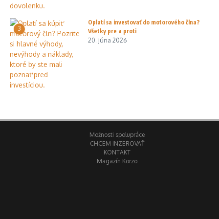
Oplatí sa investovať do motorového člna?
3
Všetky pre a proti
20. júna 2026
Možnosti spolupráce
CHCEM INZEROVAŤ
KONTAKT
Magazín Korzo