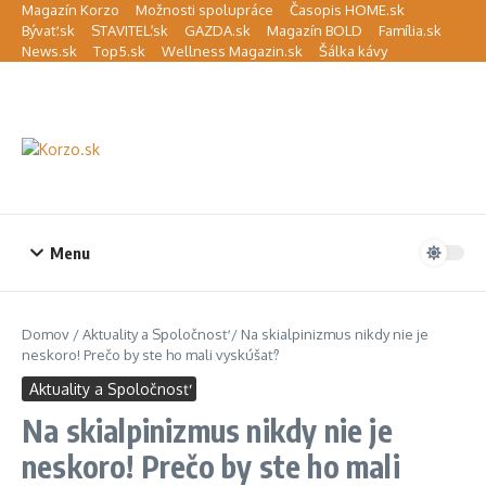
Preskočiť na obsah
Magazín Korzo
Možnosti spolupráce
Časopis HOME.sk
Bývať.sk
STAVITEĽ.sk
GAZDA.sk
Magazín BOLD
Família.sk
News.sk
Top5.sk
Wellness Magazin.sk
Šálka kávy
Menu
Domov
/
Aktuality a Spoločnosť
/
Na skialpinizmus nikdy nie je
neskoro! Prečo by ste ho mali vyskúšať?
Aktuality a Spoločnosť
Na skialpinizmus nikdy nie je
neskoro! Prečo by ste ho mali