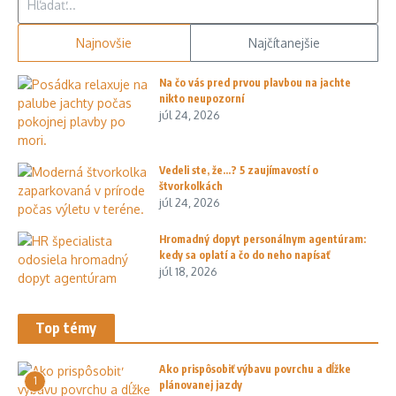
Najnovšie
Najčítanejšie
Na čo vás pred prvou plavbou na jachte
nikto neupozorní
júl 24, 2026
Vedeli ste, že…? 5 zaujímavostí o
štvorkolkách
júl 24, 2026
Hromadný dopyt personálnym agentúram:
kedy sa oplatí a čo do neho napísať
júl 18, 2026
Top témy
Ako prispôsobiť výbavu povrchu a dĺžke
1
plánovanej jazdy