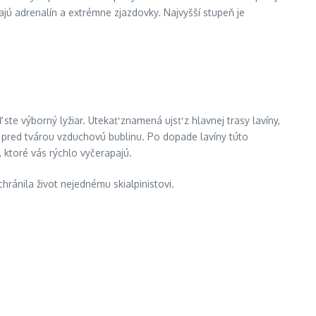
ajú adrenalín a extrémne zjazdovky. Najvyšší stupeň je
 ste výborný lyžiar. Utekať znamená ujsť z hlavnej trasy lavíny,
mi pred tvárou vzduchovú bublinu. Po dopade lavíny túto
 ktoré vás rýchlo vyčerapajú.
chránila život nejednému skialpinistovi.