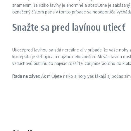
znamením, že riziko lavíny je enormné a absolútne je zakázaný 
označený číslom päť a v tomto prípade sa neodporúča vychádz
Snažte sa pred lavínou utiecť
Utiecť pred lavínou sa zdá nereálne aj v prípade, že vaše nohy
ktorej sila je strhujúca a najviac nebezpečná. Ak vás lavína do
vzduchovú bublinu čo najviac rozšírte, zaujmite polohu do klb
Rada na záver:
Ak milujete riziko a hory vás lákajú aj počas zim