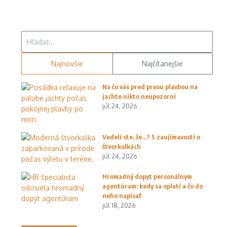
Hľadať:
Najnovšie
Najčítanejšie
Na čo vás pred prvou plavbou na
jachte nikto neupozorní
júl 24, 2026
Vedeli ste, že…? 5 zaujímavostí o
štvorkolkách
júl 24, 2026
Hromadný dopyt personálnym
agentúram: kedy sa oplatí a čo do
neho napísať
júl 18, 2026