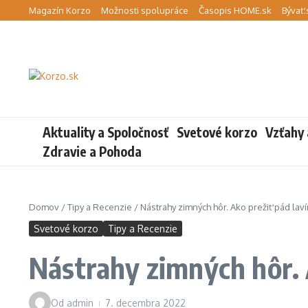
Preskočiť na obsah
Magazín Korzo
Možnosti spolupráce
Časopis HOME.sk
Bývať.
Aktuality a Spoločnosť
Svetové korzo
Vzťahy 
Zdravie a Pohoda
Domov
/
Tipy a Recenzie
/
Nástrahy zimných hôr. Ako prežiť pád lav
Svetové korzo
Tipy a Recenzie
Nástrahy zimných hôr. 
Od
admin
7. decembra 2022