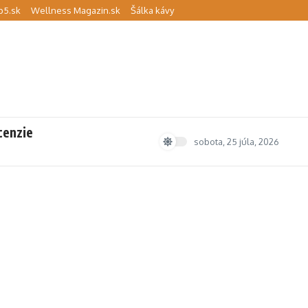
p5.sk
Wellness Magazin.sk
Šálka kávy
cenzie
sobota, 25 júla, 2026