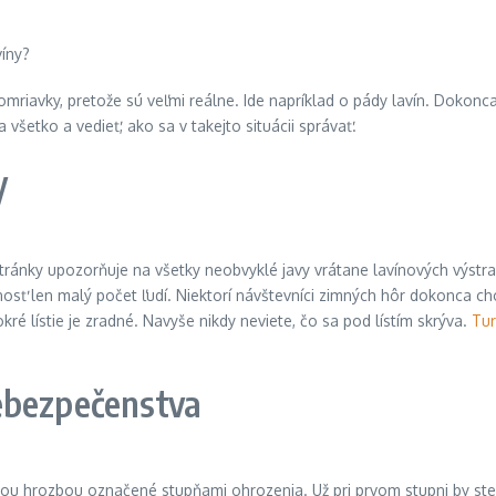
imomriavky, pretože sú veľmi reálne. Ide napríklad o pády lavín. Dokonc
 všetko a vedieť, ako sa v takejto situácii správať.
y
ánky upozorňuje na všetky neobvyklé javy vrátane lavínových výstrah. 
nosť len malý počet ľudí. Niektorí návštevníci zimných hôr dokonca c
é lístie je zradné. Navyše nikdy neviete, čo sa pod lístím skrýva.
Tur
ebezpečenstva
ou hrozbou označené stupňami ohrozenia. Už pri prvom stupni by ste m