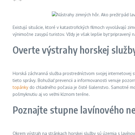
Existujú situácie, ktoré v katastrofických filmoch vyvolávajú z
výnimočne zasypú turistov. Vždy je však lepšie byť pripravený na
Overte výstrahy horskej služb
Horská záchranná služba prostredníctvom svojej internetovej str
tieto správy. Bohužiaľ prevencii a informovanosti venuje pozor
topánky
do chladného počasia je čisté šialenstvo. Samotné mokr
pošmyknutiu aj vo veľmi klznom teréne.
Poznajte stupne lavínového n
Okrem výstrah na stránkach horskej služby sú územia s lavínov