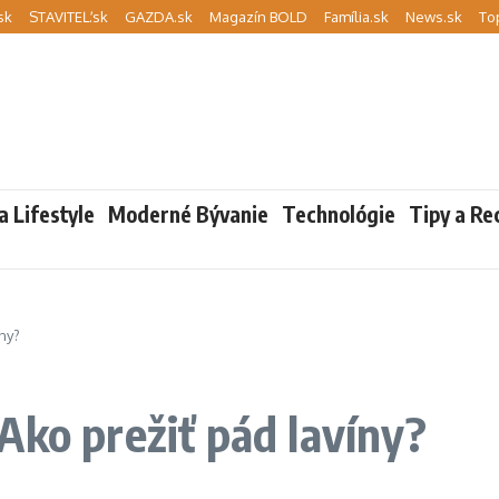
sk
STAVITEĽ.sk
GAZDA.sk
Magazín BOLD
Família.sk
News.sk
To
a Lifestyle
Moderné Bývanie
Technológie
Tipy a Re
íny?
Ako prežiť pád lavíny?