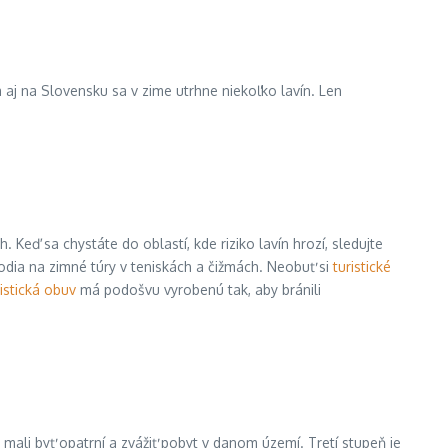
a aj na Slovensku sa v zime utrhne niekoľko lavín. Len
Keď sa chystáte do oblastí, kde riziko lavín hrozí, sledujte
hodia na zimné túry v teniskách a čižmách. Neobuť si
turistické
istická obuv
má podošvu vyrobenú tak, aby bránili
ali byť opatrní a zvážiť pobyt v danom území. Tretí stupeň je