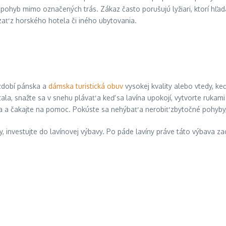
pohyb mimo označených trás. Zákaz často porušujú lyžiari, ktorí hľad
ať z horského hotela či iného ubytovania.
 zdobí pánska a
dámska turistická obuv
vysokej kvality alebo vtedy, keď
stala, snažte sa v snehu plávať a keď sa lavína upokojí, vytvorte ruka
ka a čakajte na pomoc. Pokúste sa nehýbať a nerobiť zbytočné pohyby,
y, investujte do lavínovej výbavy. Po páde lavíny práve táto výbava za