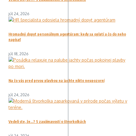
júl 24, 2026
Hromadný dopyt personálnym agentúram: kedy sa oplatí a čo do neho
napísať
júl 18, 2026
Na čo vás pred prvou plavbou na jachte nikto neupozorní
júl 24, 2026
Vedeli ste, že…? 5 zaujímavostí o štvorkolkách
júl 24, 2026