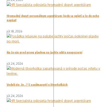
Hromadný dopyt personálnym agentúram: kedy sa oplatí a čo do neho
napísať
júl 18, 2026
Na čo vás pred prvou plavbou na jachte nikto neupozorní
júl 24, 2026
Vedeli ste, že…? 5 zaujímavostí o štvorkolkách
júl 24, 2026