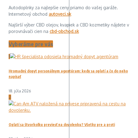
Autodoplnky za najlepšie ceny priamo do vašej garáže.
Internetový obchod
autoveci.sk
Najširší výber CBD olejov, kvapiek a CBD kozmetiky nájdete v
porovnávači cien na
cbd-obchod.sk
Vyberáme pre vás
1
Hromadný dopyt personálnym agentúram: kedy sa oplatí a čo do neho
napísať
18. júla 2026
2
Oplatí sa štvorkolku previesť na dovolenku? Všetky pre a proti