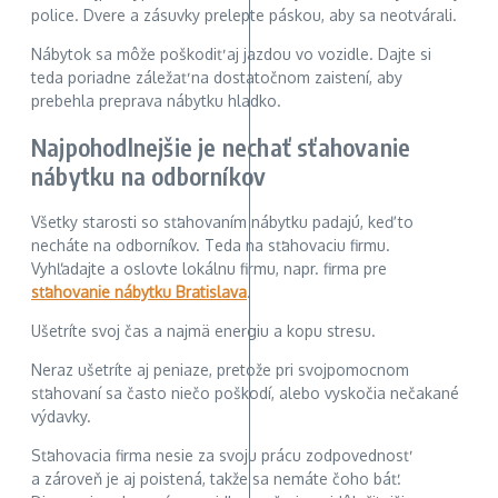
police. Dvere a zásuvky prelepte páskou, aby sa neotvárali.
Nábytok sa môže poškodiť aj jazdou vo vozidle. Dajte si
teda poriadne záležať na dostatočnom zaistení, aby
prebehla preprava nábytku hladko.
Najpohodlnejšie je nechať sťahovanie
nábytku na odborníkov
Všetky starosti so sťahovaním nábytku padajú, keď to
necháte na odborníkov. Teda na sťahovaciu firmu.
Vyhľadajte a oslovte lokálnu firmu, napr. firma pre
sťahovanie nábytku Bratislava
.
Ušetríte svoj čas a najmä energiu a kopu stresu.
Neraz ušetríte aj peniaze, pretože pri svojpomocnom
sťahovaní sa často niečo poškodí, alebo vyskočia nečakané
výdavky.
Sťahovacia firma nesie za svoju prácu zodpovednosť
a zároveň je aj poistená, takže sa nemáte čoho báť.