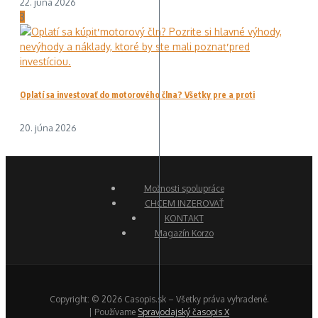
22. júna 2026
3
Oplatí sa investovať do motorového člna? Všetky pre a proti
20. júna 2026
Možnosti spolupráce
CHCEM INZEROVAŤ
KONTAKT
Magazín Korzo
Copyright: © 2026 Casopis.sk – Všetky práva vyhradené.
| Používame
Spravodajský časopis X