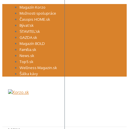
Preskočiť
Magazín Korzo
na
Možnosti spolupráce
obsah
Časopis HOME.sk
Bývať.sk
STAVITEĽ.sk
GAZDA.sk
Magazín BOLD
Família.sk
News.sk
Top5.sk
Wellness Magazin.sk
Šálka kávy