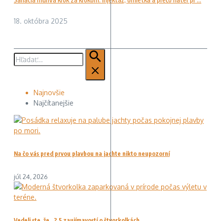
18. októbra 2025
Hľadať:
Najnovšie
Najčítanejšie
Na čo vás pred prvou plavbou na jachte nikto neupozorní
júl 24, 2026
Vedeli ste, že…? 5 zaujímavostí o štvorkolkách