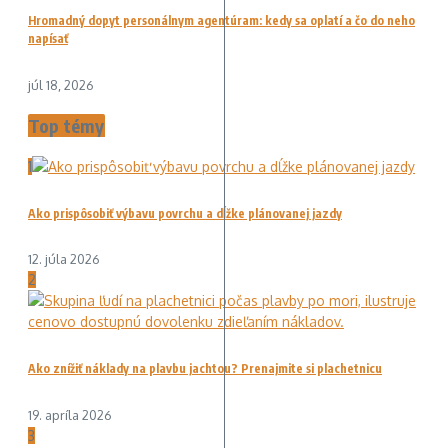
Hromadný dopyt personálnym agentúram: kedy sa oplatí a čo do neho
napísať
júl 18, 2026
Top témy
1
Ako prispôsobiť výbavu povrchu a dĺžke plánovanej jazdy
12. júla 2026
2
Ako znížiť náklady na plavbu jachtou? Prenajmite si plachetnicu
19. apríla 2026
3