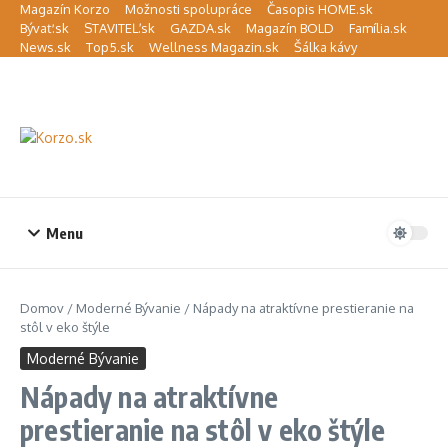
Preskočiť na obsah
Magazín Korzo
Možnosti spolupráce
Časopis HOME.sk
Bývať.sk
STAVITEĽ.sk
GAZDA.sk
Magazín BOLD
Família.sk
News.sk
Top5.sk
Wellness Magazin.sk
Šálka kávy
Menu
Domov
/
Moderné Bývanie
/
Nápady na atraktívne prestieranie na
stôl v eko štýle
Moderné Bývanie
Nápady na atraktívne
prestieranie na stôl v eko štýle