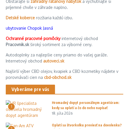
Obstarajte si
záhradný ratanový nábytok
a vychutnajte si
príjemné chvíle v záhrade naplno.
Detské koberce
rozžiaria každú izbu.
ubytovanie Chopok Jasná
Ochranné pracovné pomôcky
internetový obchod
Pracovnik.sk
široký sortiment za výborné ceny.
Autodoplnky za najlepšie ceny priamo do vašej garáže.
Internetový obchod
autoveci.sk
Najširší výber CBD olejov, kvapiek a CBD kozmetiky nájdete v
porovnávači cien na
cbd-obchod.sk
Vyberáme pre vás
Hromadný dopyt personálnym agentúram:
1
kedy sa oplatí a čo do neho napísať
18. júla 2026
Oplatí sa štvorkolku previesť na dovolenku?
2