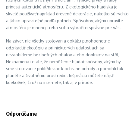
prinesú autentickú atmosféru. Z ekologického hľadiska je
skvelé používať napríklad drevené dekorácie, nakoľko sú rýchlo
a ľahko upraviteľné podľa potrieb. Spôsobov, akými upravíte
atmosféru je mnoho, treba si iba vybrať to správne pre vás.
Na záver, nie všetky stolovania dokážu plnohodnotne
odzrkadliť ekológiu a pri niektorých udalostiach sa
nezaobídeme bez bežných obalov alebo doplnkov na stôl,
Neznamená to ale, že nemôžeme hľadať spôsoby, akými by
sme stolovanie priblížili viac k ochrane prírody a pomohli tak
planéte a životnému prostrediu. Inšpiráciu môžete nájsť
kdekoľvek, či už na internete, tak aj v prírode.
Odporúčame