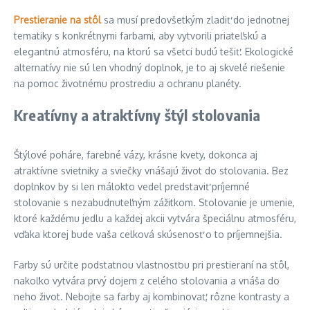
Prestieranie na stôl
sa musí predovšetkým zladiť do jednotnej
tematiky s konkrétnymi farbami, aby vytvorili priateľskú a
elegantnú atmosféru, na ktorú sa všetci budú tešiť. Ekologické
alternatívy nie sú len vhodný doplnok, je to aj skvelé riešenie
na pomoc životnému prostrediu a ochranu planéty.
Kreatívny a atraktívny štýl stolovania
Štýlové poháre, farebné vázy, krásne kvety, dokonca aj
atraktívne svietniky a sviečky vnášajú život do stolovania. Bez
doplnkov by si len málokto vedel predstaviť príjemné
stolovanie s nezabudnuteľným zážitkom. Stolovanie je umenie,
ktoré každému jedlu a každej akcii vytvára špeciálnu atmosféru,
vďaka ktorej bude vaša celková skúsenosť o to príjemnejšia.
Farby sú určite podstatnou vlastnosťou pri prestieraní na stôl,
nakoľko vytvára prvý dojem z celého stolovania a vnáša do
neho život. Nebojte sa farby aj kombinovať, rôzne kontrasty a