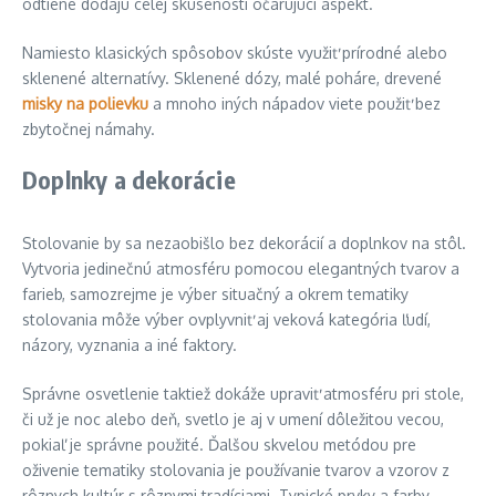
odtiene dodajú celej skúsenosti očarujúci aspekt.
Namiesto klasických spôsobov skúste využiť prírodné alebo
sklenené alternatívy. Sklenené dózy, malé poháre, drevené
misky na polievku
a mnoho iných nápadov viete použiť bez
zbytočnej námahy.
Doplnky a dekorácie
Stolovanie by sa nezaobišlo bez dekorácií a doplnkov na stôl.
Vytvoria jedinečnú atmosféru pomocou elegantných tvarov a
farieb, samozrejme je výber situačný a okrem tematiky
stolovania môže výber ovplyvniť aj veková kategória ľudí,
názory, vyznania a iné faktory.
Správne osvetlenie taktiež dokáže upraviť atmosféru pri stole,
či už je noc alebo deň, svetlo je aj v umení dôležitou vecou,
pokiaľ je správne použité. Ďalšou skvelou metódou pre
oživenie tematiky stolovania je používanie tvarov a vzorov z
rôznych kultúr s rôznymi tradíciami. Typické prvky a farby