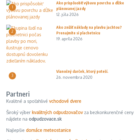
Ako prispôsobiť výbavu povrchu a dĺžke
1
plánovanej jazdy
12. júla 2026
Ako znížiť náklady na plavbu jachtou?
2
Prenajmite si plachetnicu
19. apríla 2026
Vianočný darček, ktorý poteší.
3
26. novembra 2020
Partneri
Kvalitné a spoľahlivé
vchodové dvere
Široký výber
kvalitných odpudzovačov
za bezkonkurenčné ceny
nájdete na
odpudzovace.sk
Najlepšie
domáce meteostanice