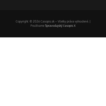
Copyright: © 2026 Casopis.sk – Všetky práva vyhradené. |
Používame
Spravodajský časopis X