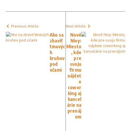
Previous Article
Next Article
Ako sa
Nové
zbaviť
Nivy:
tmavýc
Miesto
h
, kde
kruhov
pre
pod
svoju
očami
firmu
nájdet
e
cowor
king aj
kancel
árie na
prenáj
om