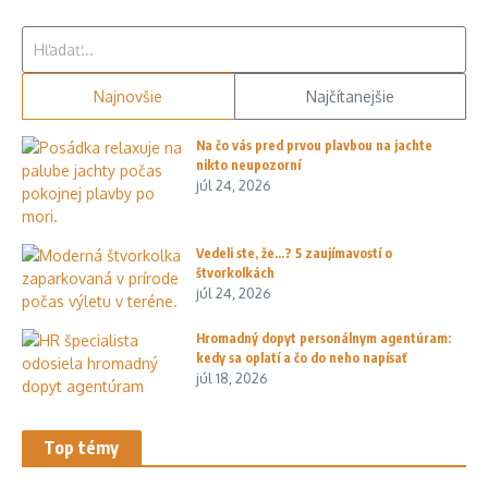
Hľadať:
Najnovšie
Najčítanejšie
Na čo vás pred prvou plavbou na jachte
nikto neupozorní
júl 24, 2026
Vedeli ste, že…? 5 zaujímavostí o
štvorkolkách
júl 24, 2026
Hromadný dopyt personálnym agentúram:
kedy sa oplatí a čo do neho napísať
júl 18, 2026
Top témy