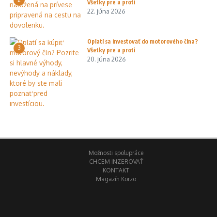
Všetky pre a proti
22. júna 2026
Oplatí sa investovať do motorového člna?
3
Všetky pre a proti
20. júna 2026
Možnosti spolupráce
CHCEM INZEROVAŤ
KONTAKT
Magazín Korzo