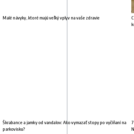
Malé návyky, ktoré majú veľký vplyv na vaše zdravie
C
k
Škrabance a jamky od vandalov: Ako vymazať stopy po vyčíňaní na
7
parkovisku?
N