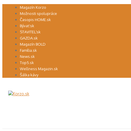
Preskočiť
Magazín Korzo
na
Možnosti spolupráce
obsah
Časopis HOME.sk
Bývať.sk
STAVITEĽ.sk
GAZDA.sk
Magazín BOLD
Família.sk
News.sk
Top5.sk
Wellness Magazin.sk
Šálka kávy