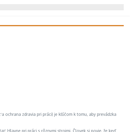
ť a ochrana zdravia pri práci) je kľúčom k tomu, aby prevádzka
. Hlavne pri práci s rôznymi strojmi. Človek si povie, že keď