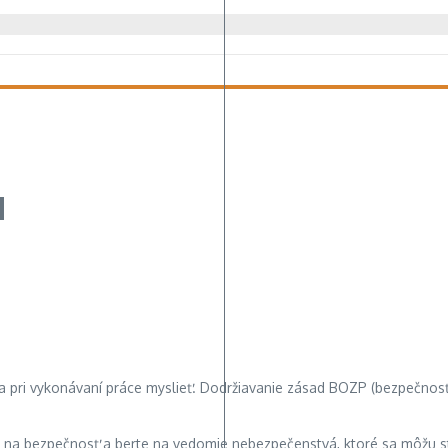
u
reba pri vykonávaní práce myslieť. Dodržiavanie zásad BOZP (bezpečnos
e na bezpečnosť a berte na vedomie nebezpečenstvá, ktoré sa môžu stať