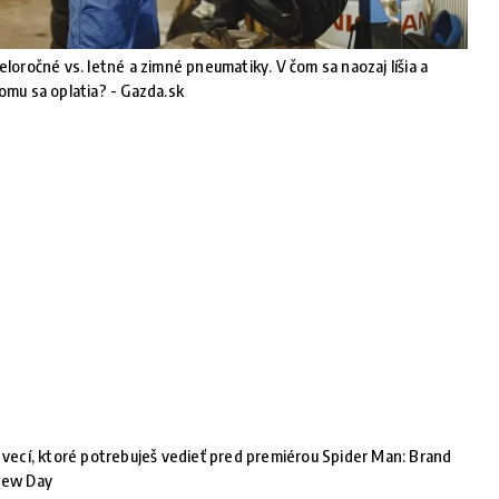
eloročné vs. letné a zimné pneumatiky. V čom sa naozaj líšia a
omu sa oplatia? - Gazda.sk
 vecí, ktoré potrebuješ vedieť pred premiérou Spider Man: Brand
ew Day