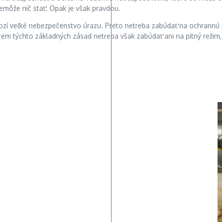
nemôže nič stať. Opak je však pravdou.
hrozí veľké nebezpečenstvo úrazu. Preto netreba zabúdať na ochrannú 
rem týchto základných zásad netreba však zabúdať ani na pitný režim, 