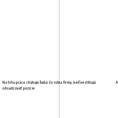
e
Na trhu práce chýbajú ľudia: čo robia firmy, keď nestíhajú
A
obsadzovať pozície