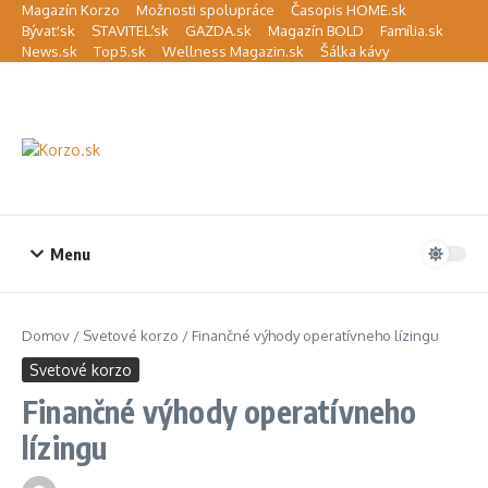
Preskočiť na obsah
Magazín Korzo
Možnosti spolupráce
Časopis HOME.sk
Bývať.sk
STAVITEĽ.sk
GAZDA.sk
Magazín BOLD
Família.sk
News.sk
Top5.sk
Wellness Magazin.sk
Šálka kávy
Menu
Domov
/
Svetové korzo
/
Finančné výhody operatívneho lízingu
Svetové korzo
Finančné výhody operatívneho
lízingu