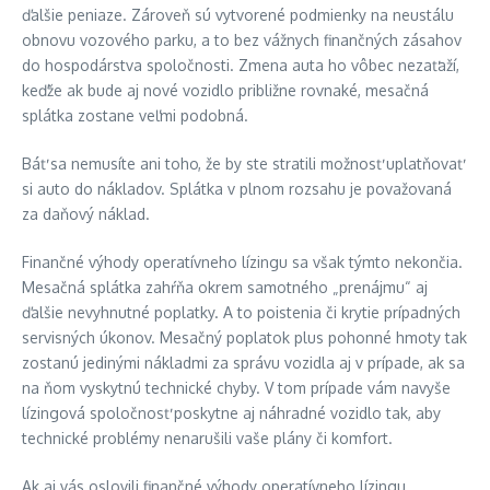
ďalšie peniaze. Zároveň sú vytvorené podmienky na neustálu
obnovu vozového parku, a to bez vážnych finančných zásahov
do hospodárstva spoločnosti. Zmena auta ho vôbec nezaťaží,
keďže ak bude aj nové vozidlo približne rovnaké, mesačná
splátka zostane veľmi podobná.
Báť sa nemusíte ani toho, že by ste stratili možnosť uplatňovať
si auto do nákladov. Splátka v plnom rozsahu je považovaná
za daňový náklad.
Finančné výhody operatívneho lízingu sa však týmto nekončia.
Mesačná splátka zahŕňa okrem samotného „prenájmu“ aj
ďalšie nevyhnutné poplatky. A to poistenia či krytie prípadných
servisných úkonov. Mesačný poplatok plus pohonné hmoty tak
zostanú jedinými nákladmi za správu vozidla aj v prípade, ak sa
na ňom vyskytnú technické chyby. V tom prípade vám navyše
lízingová spoločnosť poskytne aj náhradné vozidlo tak, aby
technické problémy nenarušili vaše plány či komfort.
Ak aj vás oslovili finančné výhody operatívneho lízingu,