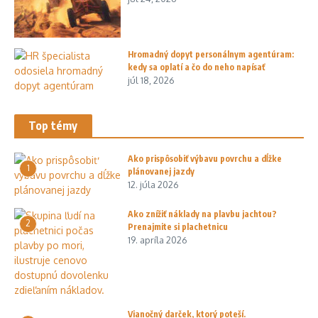
Hromadný dopyt personálnym agentúram:
kedy sa oplatí a čo do neho napísať
júl 18, 2026
Top témy
Ako prispôsobiť výbavu povrchu a dĺžke
1
plánovanej jazdy
12. júla 2026
Ako znížiť náklady na plavbu jachtou?
2
Prenajmite si plachetnicu
19. apríla 2026
Vianočný darček, ktorý poteší.