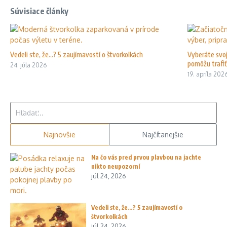
Súvisiace články
Vedeli ste, že…? 5 zaujímavostí o štvorkolkách
Vyberáte svoj
pomôžu trafiť 
24. júla 2026
19. apríla 202
Hľadať:
Najnovšie
Najčítanejšie
Na čo vás pred prvou plavbou na jachte
nikto neupozorní
júl 24, 2026
Vedeli ste, že…? 5 zaujímavostí o
štvorkolkách
júl 24, 2026