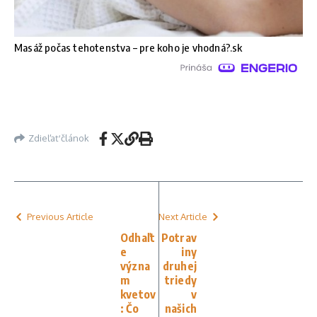
Masáž počas tehotenstva – pre koho je vhodná?.sk
Zdieľať článok
Previous Article
Next Article
Odhaľt
Potrav
e
iny
význa
druhej
m
triedy
kvetov
v
: Čo
našich