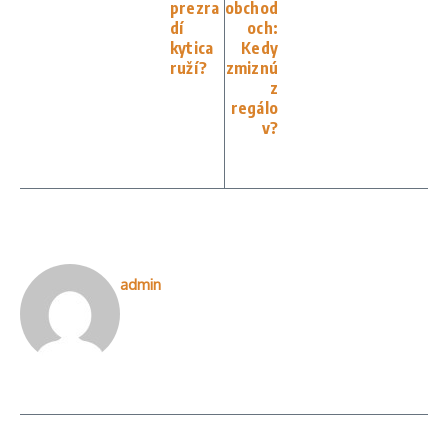
prezra
obchod
dí
och:
kytica
Kedy
ruží?
zmiznú
z
regálo
v?
admin