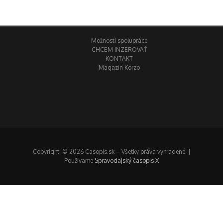
Možnosti spolupráce
CHCEM INZEROVAŤ
KONTAKT
Magazín Korzo
Copyright: © 2026 Casopis.sk – Všetky práva vyhradené. |
Používame
Spravodajský časopis X