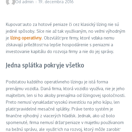
Od
admin
19. decembra 2016
Kupovať auto za hotové peniaze či cez klasický lízing nie sú
jediné spôsoby. Síce nie až tak využívaným, no veľmi výhodným
je
lízing operatívny
. Obzvlášť pre firmy, ktoré vďaka nemu
získavajú príležitosť na lepšie hospodárenie s peniazmi a
investovanie kapitálu do rozvoja firmy a nie do jej správy.
Jedna splátka pokryje všetko
Podstatou každého operatívneho lízingu je istá forma
prenájmu vozidla. Daná firma, ktorá vozidlo využíva, nie je jeho
majiteľom, len si ho akoby prenajíma od lízingovej spoločnosti.
Preto nemusí vynakladať vysokú investíciu na jeho kúpu, len
platiť pravidelné mesačné splátky. Práve tento systém je
finančne výhodný z viacerých hľadísk. Jednak, ako už bolo
spomenuté, firma nemusí držať peniaze v majetku používanom
na bežnú správu, ale využiť ich na rozvoj, ktorý môže zarobiť