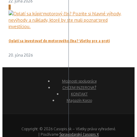
22. júna 2026
3
Oplatí sa investovať do motorového člna? Všetky pre a proti
20. júna 2026
Možnosti spolupráce
CHCEM INZEROVAŤ
KONTAKT
Magazín Korzo
Copyright: © 2026 Casopis.sk – Všetky práva vyhradené.
| Používame
Spravodajský časopis X