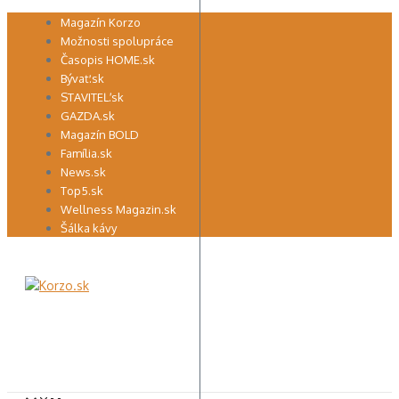
Preskočiť
Magazín Korzo
na
Možnosti spolupráce
obsah
Časopis HOME.sk
Bývať.sk
STAVITEĽ.sk
GAZDA.sk
Magazín BOLD
Família.sk
News.sk
Top5.sk
Wellness Magazin.sk
Šálka kávy