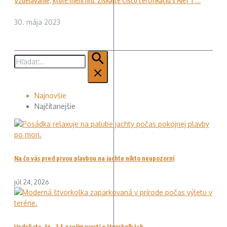
Vzdelávanie, ktoré mení hru: Získajte Cisco certifikáciu s Alef T ...
30. mája 2023
Hľadať:
Najnovšie
Najčítanejšie
Na čo vás pred prvou plavbou na jachte nikto neupozorní
júl 24, 2026
Vedeli ste, že…? 5 zaujímavostí o štvorkolkách