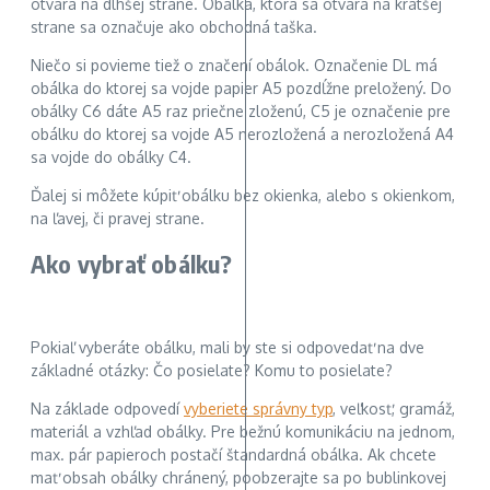
otvára na dlhšej strane. Obálka, ktorá sa otvára na kratšej
strane sa označuje ako obchodná taška.
Niečo si povieme tiež o značení obálok. Označenie DL má
obálka do ktorej sa vojde papier A5 pozdĺžne preložený. Do
obálky C6 dáte A5 raz priečne zloženú, C5 je označenie pre
obálku do ktorej sa vojde A5 nerozložená a nerozložená A4
sa vojde do obálky C4.
Ďalej si môžete kúpiť obálku bez okienka, alebo s okienkom,
na ľavej, či pravej strane.
Ako vybrať obálku?
Pokiaľ vyberáte obálku, mali by ste si odpovedať na dve
základné otázky: Čo posielate? Komu to posielate?
Na základe odpovedí
vyberiete správny typ
, veľkosť, gramáž,
materiál a vzhľad obálky. Pre bežnú komunikáciu na jednom,
max. pár papieroch postačí štandardná obálka. Ak chcete
mať obsah obálky chránený, poobzerajte sa po bublinkovej