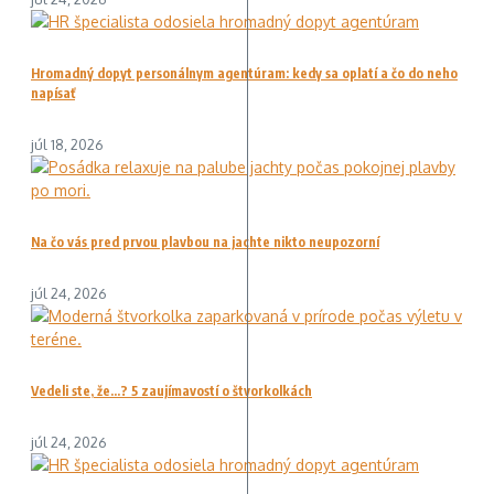
Hromadný dopyt personálnym agentúram: kedy sa oplatí a čo do neho
napísať
júl 18, 2026
Na čo vás pred prvou plavbou na jachte nikto neupozorní
júl 24, 2026
Vedeli ste, že…? 5 zaujímavostí o štvorkolkách
júl 24, 2026