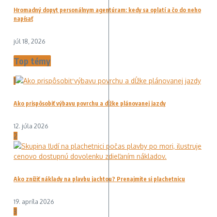
Hromadný dopyt personálnym agentúram: kedy sa oplatí a čo do neho
napísať
júl 18, 2026
Top témy
1
Ako prispôsobiť výbavu povrchu a dĺžke plánovanej jazdy
12. júla 2026
2
Ako znížiť náklady na plavbu jachtou? Prenajmite si plachetnicu
19. apríla 2026
3