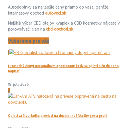
Autodoplnky za najlepšie ceny priamo do vašej garáže.
Internetový obchod
autoveci.sk
Najširší výber CBD olejov, kvapiek a CBD kozmetiky nájdete v
porovnávači cien na
cbd-obchod.sk
Vyberáme pre vás
1
Hromadný dopyt personálnym agentúram: kedy sa oplatí a čo do neho
napísať
18. júla 2026
2
Oplatí sa štvorkolku previesť na dovolenku? Všetky pre a proti