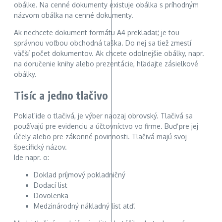
obálke. Na cenné dokumenty existuje obálka s príhodným
názvom obálka na cenné dokumenty.
Ak nechcete dokument formátu A4 prekladať, je tou
správnou voľbou obchodná taška. Do nej sa tiež zmestí
väčší počet dokumentov. Ak chcete odolnejšie obálky, napr.
na doručenie knihy alebo prezentácie, hľadajte zásielkové
obálky.
Tisíc a jedno tlačivo
Pokiaľ ide o tlačivá, je výber naozaj obrovský. Tlačivá sa
používajú pre evidenciu a účtovníctvo vo firme. Buď pre jej
účely alebo pre zákonné povinnosti. Tlačivá majú svoj
špecifický názov.
Ide napr. o:
Doklad príjmový pokladničný
Dodací list
Dovolenka
Medzinárodný nákladný list atď.