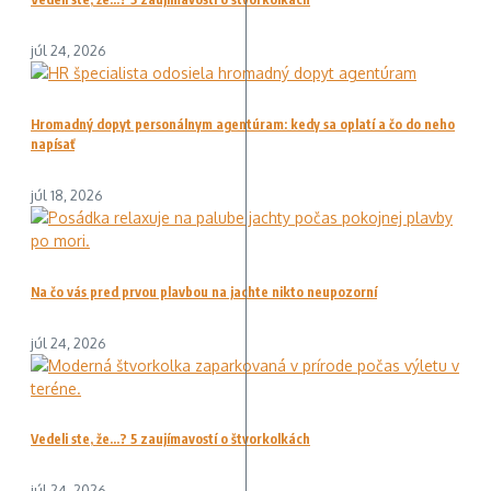
júl 24, 2026
Hromadný dopyt personálnym agentúram: kedy sa oplatí a čo do neho
napísať
júl 18, 2026
Na čo vás pred prvou plavbou na jachte nikto neupozorní
júl 24, 2026
Vedeli ste, že…? 5 zaujímavostí o štvorkolkách
júl 24, 2026