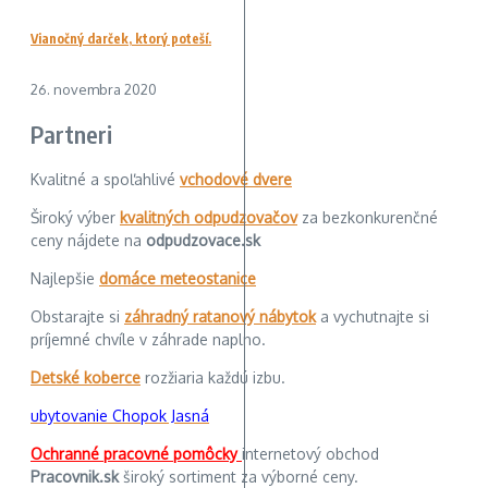
Vianočný darček, ktorý poteší.
26. novembra 2020
Partneri
Kvalitné a spoľahlivé
vchodové dvere
Široký výber
kvalitných odpudzovačov
za bezkonkurenčné
ceny nájdete na
odpudzovace.sk
Najlepšie
domáce meteostanice
Obstarajte si
záhradný ratanový nábytok
a vychutnajte si
príjemné chvíle v záhrade naplno.
Detské koberce
rozžiaria každú izbu.
ubytovanie Chopok Jasná
Ochranné pracovné pomôcky
internetový obchod
Pracovnik.sk
široký sortiment za výborné ceny.