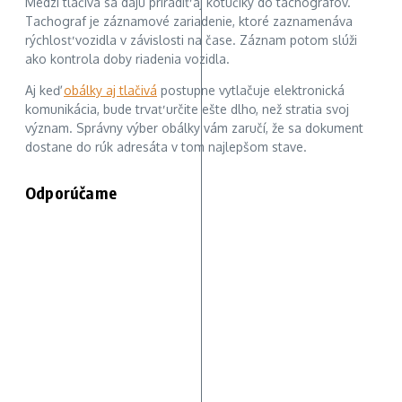
Medzi tlačivá sa dajú priradiť aj kotúčiky do tachografov.
Tachograf je záznamové zariadenie, ktoré zaznamenáva
rýchlosť vozidla v závislosti na čase. Záznam potom slúži
ako kontrola doby riadenia vozidla.
Aj keď
obálky aj tlačivá
postupne vytlačuje elektronická
komunikácia, bude trvať určite ešte dlho, než stratia svoj
význam. Správny výber obálky vám zaručí, že sa dokument
dostane do rúk adresáta v tom najlepšom stave.
Odporúčame