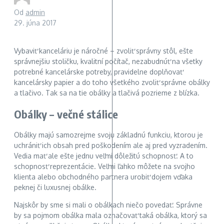
Od
admin
29. júna 2017
Vybaviť kanceláriu je náročné – zvoliť správny stôl, ešte
správnejšiu stoličku, kvalitní počítač, nezabudnúť na všetky
potrebné kancelárske potreby, pravidelne doplňovať
kancelársky papier a do toho všetkého zvoliť správne obálky
a tlačivo. Tak sa na tie obálky a tlačivá pozrieme z blízka.
Obálky – večné stálice
Obálky majú samozrejme svoju základnú funkciu, ktorou je
uchrániť ich obsah pred poškodením ale aj pred vyzradením.
Vedia mať ale ešte jednu veľmi dôležitú schopnosť. A to
schopnosť reprezentácie. Veľmi ľahko môžete na svojho
klienta alebo obchodného partnera urobiť dojem vďaka
peknej či luxusnej obálke.
Najskôr by sme si mali o obálkach niečo povedať. Správne
by sa pojmom obálka mala označovať taká obálka, ktorý sa