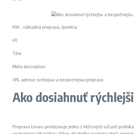
KW: , nákladná preprava, špedícia
H1:
Title:
Meta description:
URL adresa: rychlejsia-a-bezpecnejsia-preprava
Ako dosiahnuť rýchlejš
Preprava tovaru predstavuje jednu z kľúčových súčastí podnikat
spokojnosť zákazníkov. Výber vhodného poskytovateľa prepravn