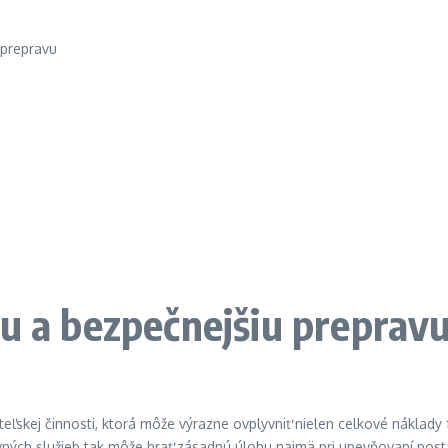
iu a bezpečnejšiu preprav
eľskej činnosti, ktorá môže výrazne ovplyvniť nielen celkové náklady
ých služieb tak môže hrať zásadnú úlohu najmä pri upevňovaní posta