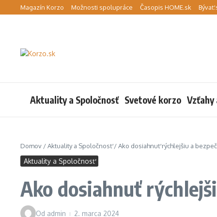
Preskočiť na obsah
Magazín Korzo
Možnosti spolupráce
Časopis HOME.sk
Bývať.
Aktuality a Spoločnosť
Svetové korzo
Vzťahy 
Domov
/
Aktuality a Spoločnosť
/
Ako dosiahnuť rýchlejšiu a bezpe
Aktuality a Spoločnosť
Ako dosiahnuť rýchlejš
Od
admin
2. marca 2024