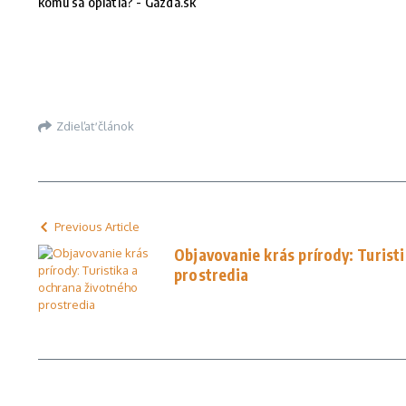
komu sa oplatia? - Gazda.sk
Zdieľať článok
Previous Article
Objavovanie krás prírody: Turist
prostredia