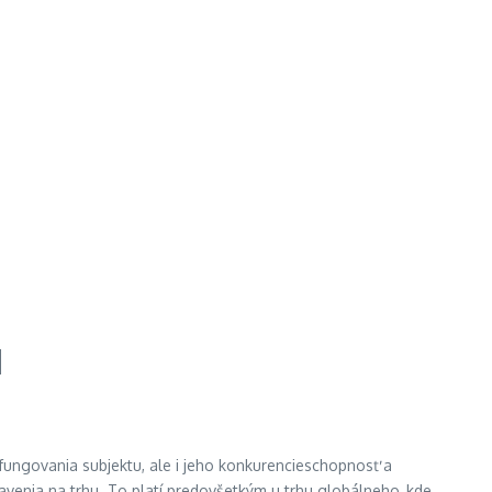
u
 fungovania subjektu, ale i jeho konkurencieschopnosť a
venia na trhu. To platí predovšetkým u trhu globálneho, kde