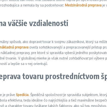
ru rozhodujúca a nemala by sa podceňovať.
Medzinárodná preprava
je 
na väčšie vzdialenosti
imálny spôsob, ako dopraviť tovar k svojmu zákazníkovi, ktorý sa mô
nákladná preprava
oveľa sofistikovanejší a prepracovanejší prístup 
 nákladnej prepravy, pre ktoré si spravidla vyberá jedného poskytova
ližné trvanie. V globálnej mierke je však nutné zohľadňovať pri výbere 
ostí a lepšie sa v nej orientujú.
prava tovaru prostredníctvom šp
e je práve
špedícia
. Špedičná spoločnosť je spravidla subjektom, kt
bola efektívna, teda ideálne čo najrýchlejšia a tiež maximálne bezpeč
sť) a charakter tovaru (vrátane takých faktorov, ako sú typ, množstv