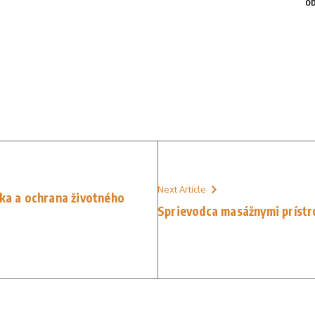
ob
Next Article
ika a ochrana životného
Sprievodca masážnymi prístr