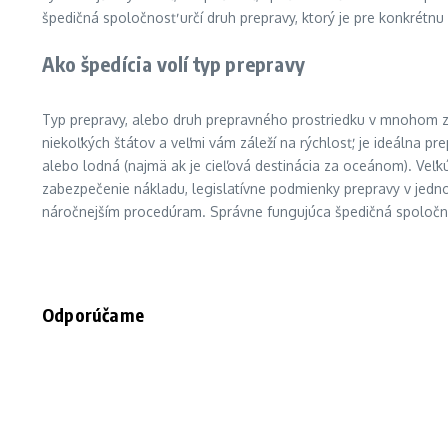
špedičná spoločnosť určí druh prepravy, ktorý je pre konkrétnu 
Ako špedícia volí typ prepravy
Typ prepravy, alebo druh prepravného prostriedku v mnohom závi
niekoľkých štátov a veľmi vám záleží na rýchlosť, je ideálna p
alebo lodná (najmä ak je cieľová destinácia za oceánom). Veľkú
zabezpečenie nákladu, legislatívne podmienky prepravy v jednot
náročnejším procedúram. Správne fungujúca špedičná spoločnos
Odporúčame