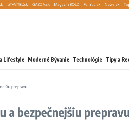
sk
STAVITEĽ.sk
GAZDA.sk
Magazín BOLD
Família.sk
News.sk
To
a Lifestyle
Moderné Bývanie
Technológie
Tipy a Re
čnejšiu prepravu
iu a bezpečnejšiu preprav