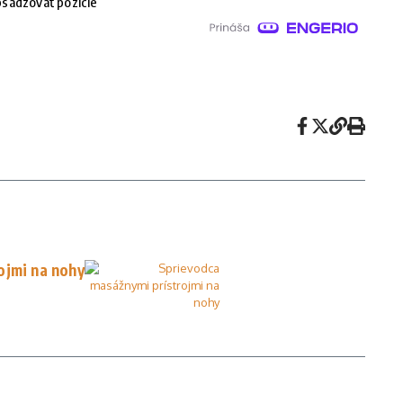
sadzovať pozície
ojmi na nohy