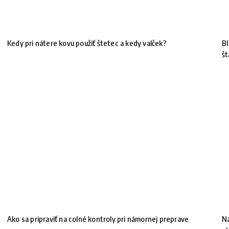
Kedy pri nátere kovu použiť štetec a kedy valček?
BI
št
Ako sa pripraviť na colné kontroly pri námornej preprave
Na