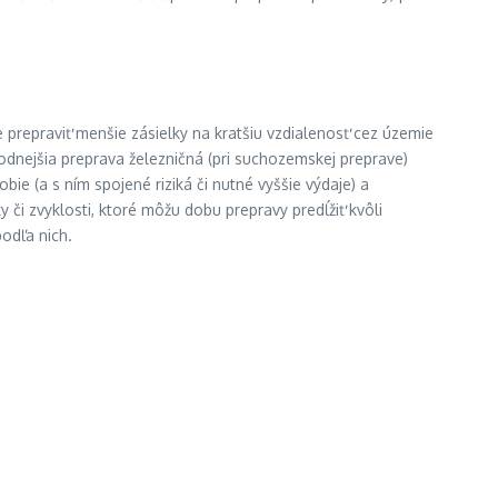
 prepraviť menšie zásielky na kratšiu vzdialenosť cez územie
hodnejšia preprava železničná (pri suchozemskej preprave)
ie (a s ním spojené riziká či nutné vyššie výdaje) a
 či zvyklosti, ktoré môžu dobu prepravy predĺžiť kvôli
odľa nich.