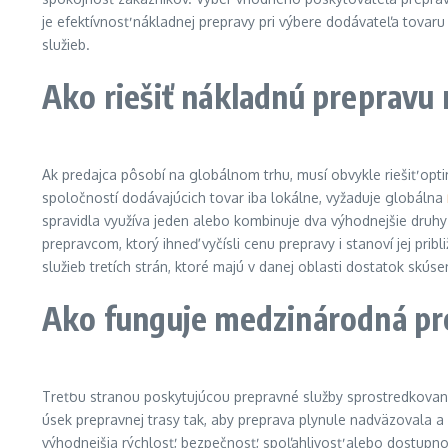
je efektívnosť nákladnej prepravy pri výbere dodávateľa tova
služieb.
Ako riešiť nákladnú prepravu 
Ak predajca pôsobí na globálnom trhu, musí obvykle riešiť opt
spoločností dodávajúcich tovar iba lokálne, vyžaduje globálna
spravidla využíva jeden alebo kombinuje dva výhodnejšie druhy
prepravcom, ktorý ihneď vyčísli cenu prepravy i stanoví jej prib
služieb tretích strán, ktoré majú v danej oblasti dostatok skúsen
Ako funguje medzinárodná pre
Treťou stranou poskytujúcou prepravné služby sprostredkovan
úsek prepravnej trasy tak, aby preprava plynule nadväzovala a 
výhodnejšia rýchlosť, bezpečnosť, spoľahlivosť alebo dostupno