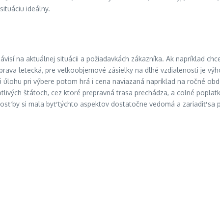
situáciu ideálny.
sí na aktuálnej situácii a požiadavkách zákazníka. Ak napríklad chce
reprava letecká, pre veľkoobjemové zásielky na dlhé vzdialenosti je vý
 úlohu pri výbere potom hrá i cena naviazaná napríklad na ročné obdob
livých štátoch, cez ktoré prepravná trasa prechádza, a colné poplatky
ť by si mala byť týchto aspektov dostatočne vedomá a zariadiť sa p