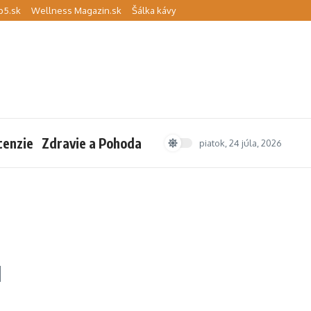
p5.sk
Wellness Magazin.sk
Šálka kávy
cenzie
Zdravie a Pohoda
piatok, 24 júla, 2026
u